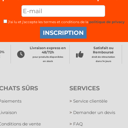
J'ai lu et j'accepte les termes et conditions de la
politique de privacy
Livraison express en
Satisfait ou
00%
48/72h
Remboursé
x
pour produits disponibles
droit de rétractation
en stock
dans 14 jours
CHATS SÛRS
SERVICES
aiements
>
Service clientèle
ivraison
>
Demander un devis
onditions de vente
>
FAQ