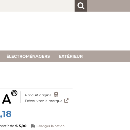
client
 inscrit
ur "Créer
ÉLECTROMÉNAGERS
EXTÉRIEUR
Produit original
Découvrez la marque
,18
partir de
€ 5,90
Changer la nation