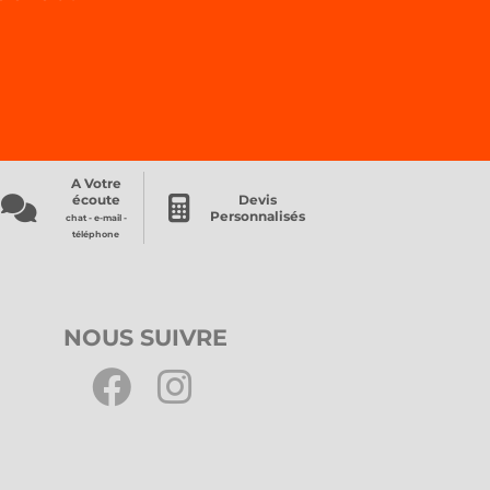
A Votre
écoute
Devis
Personnalisés
chat - e-mail -
téléphone
NOUS SUIVRE