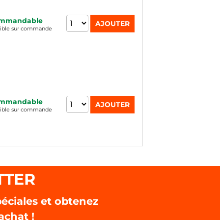
mmandable
nible sur commande
mmandable
nible sur commande
TTER
éciales et obtenez
achat !