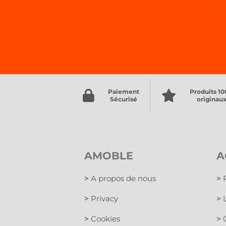
Paiement
Produits 1
Sécurisé
originau
AMOBLE
A
>
A propos de nous
>
P
>
Privacy
>
L
>
Cookies
>
C