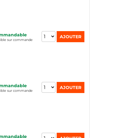
mmandable
nible sur commande
mmandable
nible sur commande
mmandable