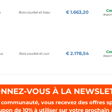
Co
€
1.663,20
o
Bois courbé et tissu
dispo
Co
€
2.178,54
us
Bois courbé et cuir
dispo
NNEZ-VOUS À LA NEWSLE
 communauté, vous recevez des offres sp
upon de
10%
à utiliser sur votre prochain 