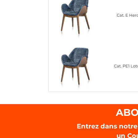
Cat. E Her
Cat. PE1 Lot
ABO
Entrez dans notre
un Co