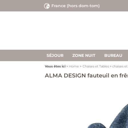
France (hors dom-tom)
P
ent
m
SÉJOUR
ZONE NUIT
BUREAU
Vous êtes ici
Home
Chaises et Tables
chaises et
ALMA DESIGN fauteuil en frê