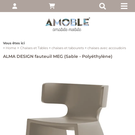
pte
 entrez votre nom
, puis cliquez sur
Vous êtes ici
Home
Chaises et Tables
chaises et tabourets
chaises avec accoudoirs
ALMA DESIGN fauteuil MEG (Sable - Polyéthylène)
moi
ié?
client
 notre site, cliquez