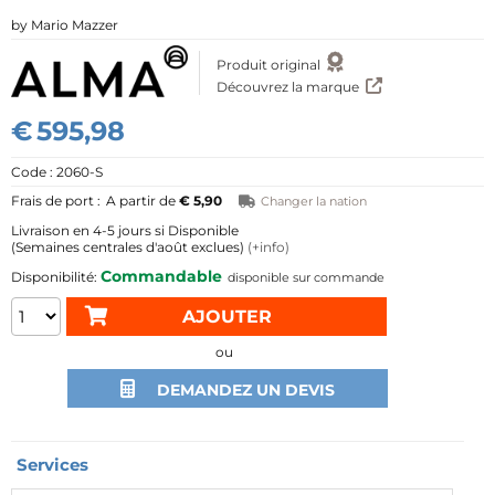
Mario Mazzer
Produit original
Découvrez la marque
€
595,98
2060-S
A partir de
€ 5,90
Changer la nation
4-5 jours si Disponible
(Semaines centrales d'août exclues)
(+info)
Commandable
disponible sur commande
ou
DEMANDEZ UN DEVIS
Services