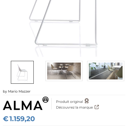
mpte"
Mario Mazzer
Produit original
Découvrez la marque
€
1.159,20