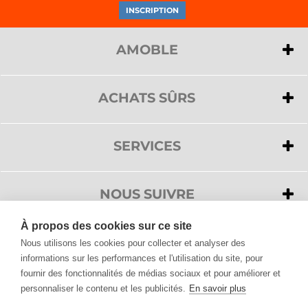
AMOBLE
>
A propos de nous
>
Privacy
ACHATS SÛRS
>
Cookies
>
Paiements
>
Service clientèle
>
Livraison
SERVICES
>
Conditions de vente
>
Service clientèle
>
Droit de rétractation
>
Demander un devis
NOUS SUIVRE
>
FAQ
À propos des cookies sur ce site
>
Accessibilité
Nous utilisons les cookies pour collecter et analyser des
informations sur les performances et l'utilisation du site, pour
fournir des fonctionnalités de médias sociaux et pour améliorer et
Tous les produits de Design, vous les trouvez sur Amoble.fr
personnaliser le contenu et les publicités.
En savoir plus
Mobilier Design, Luminaires, Décorations pour la maison et meubles de jardin.
Découvrez la vaste sélection proposée par Amoble et choisissez parmi plus de