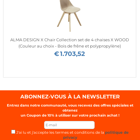
ALMA DESIGN X Chair Collection set de 4 chaises X WOOD
(Couleur au choix - Bois de frêne et polypropylène)
€
1.703,52
ABONNEZ-VOUS À LA NEWSLETTER
Entrez dans notre communauté, vous recevez des offres spéciales et
obtenez
un Coupon de
10%
à utiliser sur votre prochain achat !
J'ai lu et j'accepte les termes et conditions de la
politique de
privacy