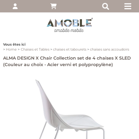
pte
 entrez votre nom
, puis cliquez sur
Vous êtes ici
Home
Chaises et Tables
chaises et tabourets
chaises sans accoudoirs
ALMA DESIGN X Chair Collection set de 4 chaises X SLED
(Couleur au choix - Acier verni et polypropylène)
moi
ié?
client
 notre site, cliquez