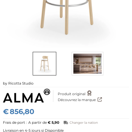
mpte"
Ricotta Studio
Produit original
Découvrez la marque
€
856,80
A partir de
€ 5,90
Changer la nation
4-5 jours si Disponible