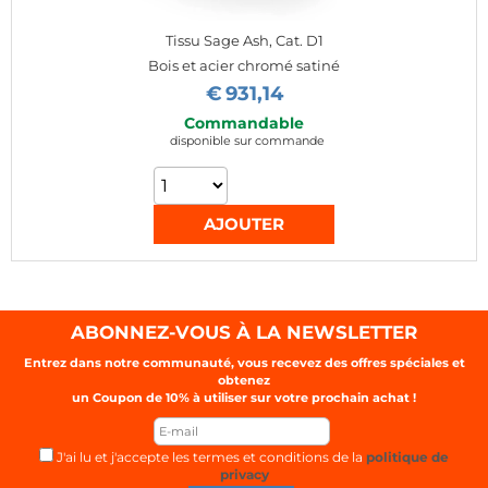
Tissu Sage Ash, Cat. D1
Bois et acier chromé satiné
€
931,14
Commandable
disponible sur commande
ABONNEZ-VOUS À LA NEWSLETTER
Entrez dans notre communauté, vous recevez des offres spéciales et
obtenez
un Coupon de
10%
à utiliser sur votre prochain achat !
J'ai lu et j'accepte les termes et conditions de la
politique de
privacy