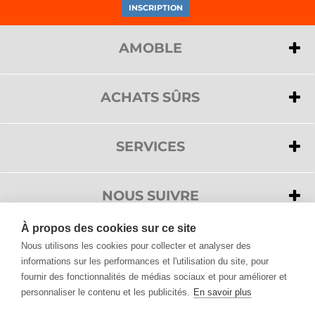
AMOBLE
>
A propos de nous
>
Privacy
ACHATS SÛRS
>
Cookies
>
Paiements
>
Service clientèle
>
Livraison
SERVICES
>
Conditions de vente
>
Service clientèle
>
Droit de rétractation
>
Demander un devis
NOUS SUIVRE
>
FAQ
À propos des cookies sur ce site
>
Accessibilité
Nous utilisons les cookies pour collecter et analyser des
informations sur les performances et l'utilisation du site, pour
fournir des fonctionnalités de médias sociaux et pour améliorer et
Tous les produits de Design, vous les trouvez sur Amoble.fr
personnaliser le contenu et les publicités.
En savoir plus
Mobilier Design, Luminaires, Décorations pour la maison et meubles de jardin.
Découvrez la vaste sélection proposée par Amoble et choisissez parmi plus de