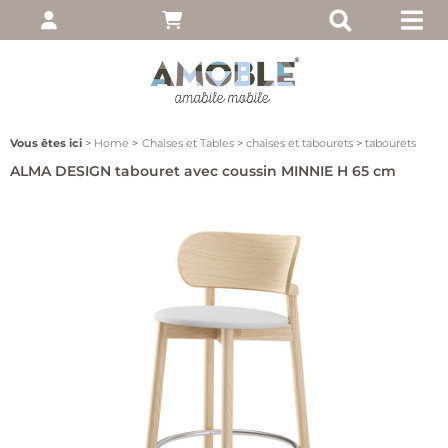
pte
 entrez votre nom
, puis cliquez sur
Vous êtes ici
Home
Chaises et Tables
chaises et tabourets
tabourets
ALMA DESIGN tabouret avec coussin MINNIE H 65 cm
moi
ié?
client
 notre site, cliquez