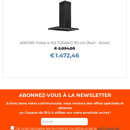
AIRONE hotte à îlot TIZIANO 90 cm (Noir - Acier)
€ 2.034,00
€
1.472,46
ABONNEZ-VOUS À LA NEWSLETTER
Entrez dans notre communauté, vous recevez des offres spéciales et
obtenez
un Coupon de
10%
à utiliser sur votre prochain achat !
J'ai lu et j'accepte les termes et conditions de la
politique de