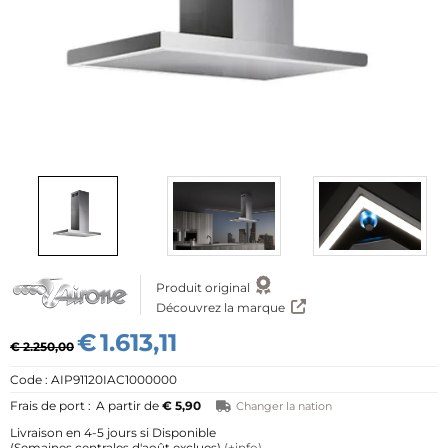
mpte"
Produit original
Découvrez la marque
€
1.613,11
€ 2.250,00
AIP91120IAC1000000
A partir de
€ 5,90
Changer la nation
4-5 jours si Disponible
(Semaines centrales d'août exclues)
(+info)