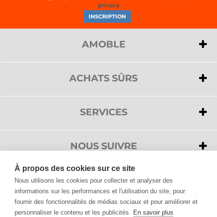
privacy
AMOBLE
>
A propos de nous
>
Privacy
ACHATS SÛRS
>
Cookies
>
Paiements
>
Service clientèle
>
Livraison
SERVICES
>
Conditions de vente
>
Service clientèle
>
Droit de rétractation
>
Demander un devis
NOUS SUIVRE
>
FAQ
À propos des cookies sur ce site
>
Accessibilité
Nous utilisons les cookies pour collecter et analyser des
informations sur les performances et l'utilisation du site, pour
fournir des fonctionnalités de médias sociaux et pour améliorer et
Tous les produits de Design, vous les trouvez sur Amoble.fr
personnaliser le contenu et les publicités.
En savoir plus