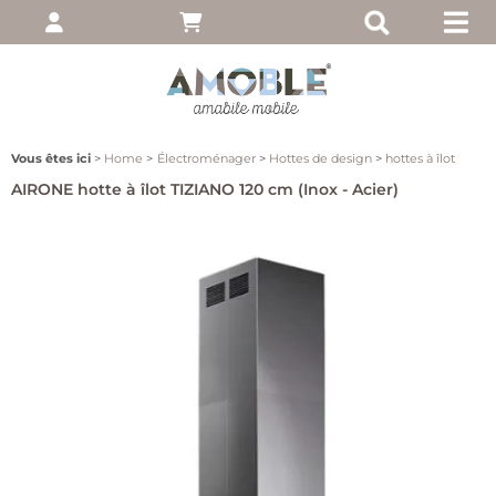
pte
 entrez votre nom
, puis cliquez sur
Vous êtes ici
Home
Électroménager
Hottes de design
hottes à îlot
AIRONE hotte à îlot TIZIANO 120 cm (Inox - Acier)
moi
ié?
client
 notre site, cliquez