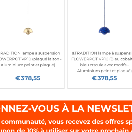
RADITION lampe à suspension
&TRADITION lampe à suspens
OWERPOT VP10 (plaqué laiton -
FLOWERPOT VP10 (Bleu cobalt
Aluminium peint et plaqué)
bleu crscule avec motifs -
Aluminium peint et plaqué)
€
378,55
€
378,55
NNEZ-VOUS À LA NEWSLE
 communauté, vous recevez des offres sp
upon de
10%
à utiliser sur votre prochain 