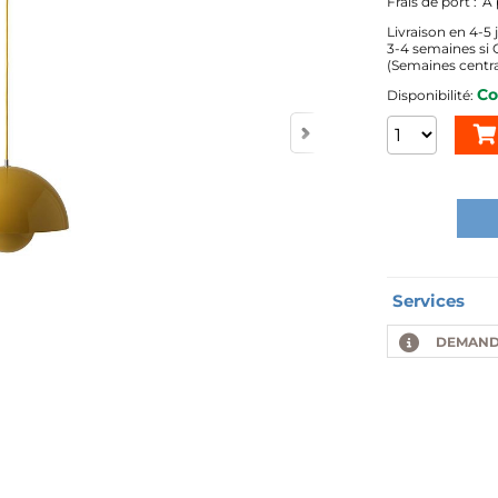
A 
4-5 
3-4 semaines s
(Semaines centra
C
Services
DEMAND