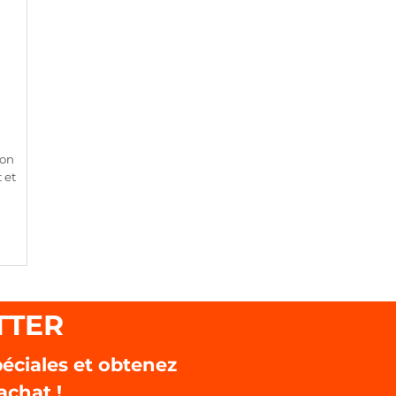
ion
 et
TTER
éciales et obtenez
achat !