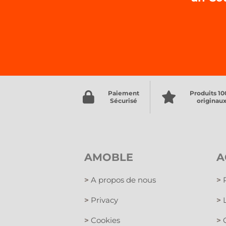
Paiement
Produits 1
Sécurisé
originau
AMOBLE
A
>
A propos de nous
>
P
>
Privacy
>
L
>
Cookies
>
C