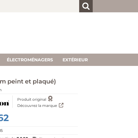
client
 inscrit
ur "Créer
ÉLECTROMÉNAGERS
EXTÉRIEUR
 peint et plaqué)
n
Produit original
Découvrez la marque
62
15