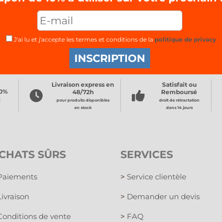
J'ai lu et j'accepte les termes et conditions de la
politique de privacy
Livraison express en
Satisfait ou
00%
48/72h
Remboursé
x
pour produits disponibles
droit de rétractation
en stock
dans 14 jours
CHATS SÛRS
SERVICES
aiements
>
Service clientèle
ivraison
>
Demander un devis
onditions de vente
>
FAQ