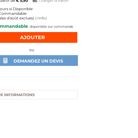
partir de
€ 5,90
Changer la nation
jours si Disponible
i Commandable
les d'août exclues)
(+info)
ommandable
disponible sur commande
ou
DEMANDEZ UN DEVIS
E INFORMATIONS