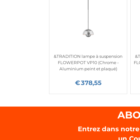
&TRADITION lampe à suspension
&T
FLOWERPOT VP10 (Chrome -
FL
Aluminium peint et plaqué)
€
378,55
ABO
Entrez dans notre
un Co