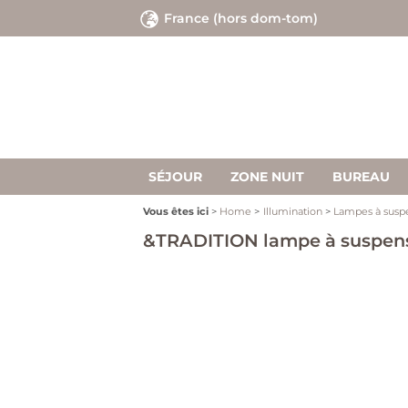
France (hors dom-tom)
P
ent
m
SÉJOUR
ZONE NUIT
BUREAU
Vous êtes ici
Home
Illumination
Lampes à susp
&TRADITION lampe à suspens