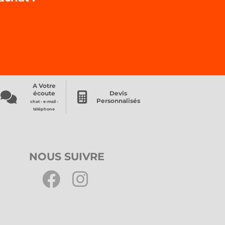
A Votre
écoute
Devis
Personnalisés
chat - e-mail -
téléphone
NOUS SUIVRE