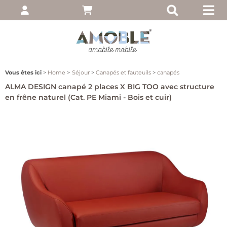
pte
 entrez votre nom
, puis cliquez sur
Vous êtes ici
Home
Séjour
Canapés et fauteuils
canapés
ALMA DESIGN canapé 2 places X BIG TOO avec structure
en frêne naturel (Cat. PE Miami - Bois et cuir)
moi
ié?
client
 notre site, cliquez