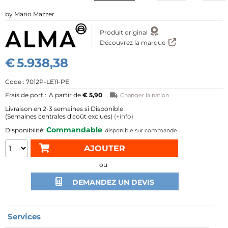
Mario Mazzer
Produit original
Découvrez la marque
€
5.938,38
7012P-LE11-PE
A partir de
€ 5,90
Changer la nation
2-3 semaines si Disponible
(Semaines centrales d'août exclues)
(+info)
Commandable
disponible sur commande
ou
DEMANDEZ UN DEVIS
Services