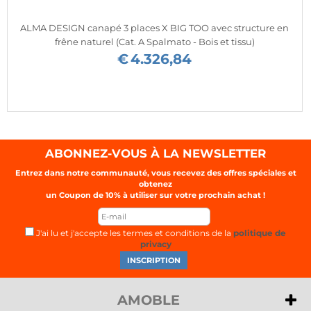
ALMA DESIGN canapé 3 places X BIG TOO avec structure en
frêne naturel (Cat. A Spalmato - Bois et tissu)
€
4.326,84
ABONNEZ-VOUS À LA NEWSLETTER
Entrez dans notre communauté, vous recevez des offres spéciales et
obtenez
un Coupon de
10%
à utiliser sur votre prochain achat !
J'ai lu et j'accepte les termes et conditions de la
politique de
privacy
AMOBLE