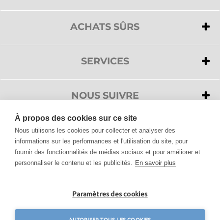
>
A propos de nous
>
Privacy
ACHATS SÛRS
>
Cookies
>
Paiements
>
Service clientèle
>
Livraison
SERVICES
>
Conditions de vente
>
Service clientèle
>
Droit de rétractation
>
Demander un devis
NOUS SUIVRE
>
FAQ
À propos des cookies sur ce site
>
Accessibilité
Nous utilisons les cookies pour collecter et analyser des
informations sur les performances et l'utilisation du site, pour
fournir des fonctionnalités de médias sociaux et pour améliorer et
Tous les produits de Design, vous les trouvez sur Amoble.fr
personnaliser le contenu et les publicités.
En savoir plus
Mobilier Design, Luminaires, Décorations pour la maison et meubles de jardin.
Découvrez la vaste sélection proposée par Amoble et choisissez parmi plus de
40.000 articles.
Nouvelles tendances même pendant le
Black Friday
- Amoble: Mobilier Design,
Paramètres des cookies
Luminaires et Décoration.
Les informations sur amoble.fr sont sujets à des changements sans préavis.
Tous les prix sont publiés TTC.
AUTORISER TOUS LES COOKIES