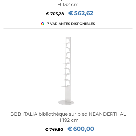
H 132 cm
€
562,62
€ 703,28
BBB ITALIA bibliothèque sur pied NEANDERTHAL
H 192 cm
€
600,00
€ 749,80