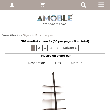
pte
 entrez votre nom
, puis cliquez sur
Vous êtes ici
Séjour
Bibliothèques
316 résultats trouvés (
60
par page -
6
en total)
1
2
3
4
5
Suivant »
Mettre en ordre par:
moi
ié?
client
 notre site, cliquez