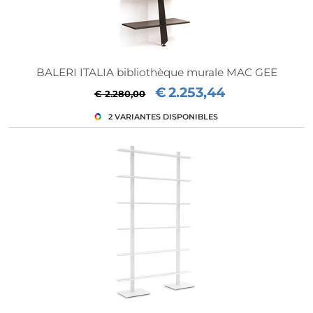
mpte"
BALERI ITALIA bibliothèque murale MAC GEE
€
2.253,44
€ 2.280,00