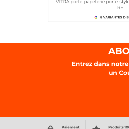
VITRA porte-papeterie porte-st
RE
ABO
Entrez dans notre
un Co
Paiement
Produits 1