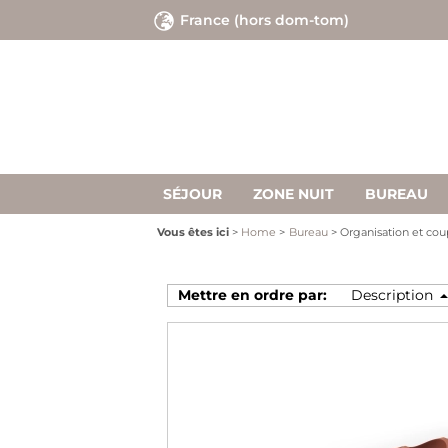
France (hors dom-tom)
P
ent
m
SÉJOUR
ZONE NUIT
BUREAU
Vous êtes ici
Home
Bureau
Organisation et cou
Mettre en ordre par: