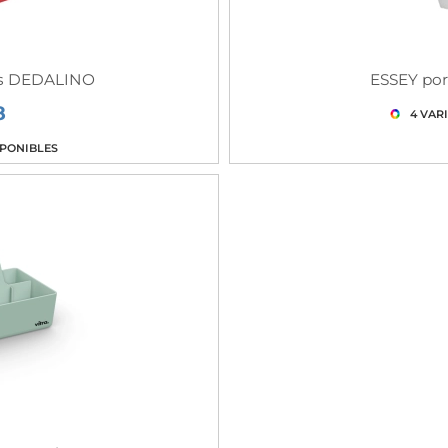
os DEDALINO
ESSEY por
8