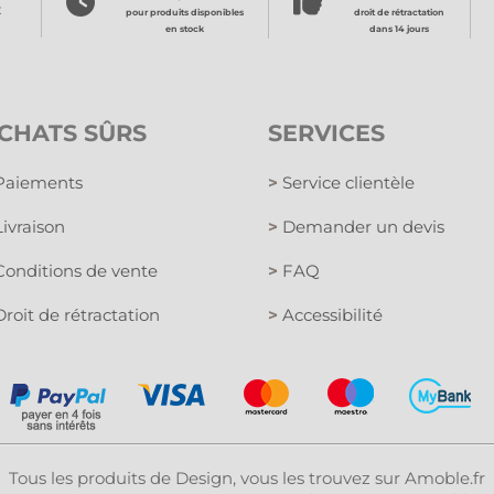
x
pour produits disponibles
droit de rétractation
en stock
dans 14 jours
CHATS SÛRS
SERVICES
aiements
>
Service clientèle
ivraison
>
Demander un devis
onditions de vente
>
FAQ
roit de rétractation
>
Accessibilité
Tous les produits de Design, vous les trouvez sur Amoble.fr