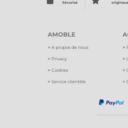
Sécurisé
originau
AMOBLE
A
>
A propos de nous
>
P
>
Privacy
>
L
>
Cookies
>
C
>
Service clientèle
>
D