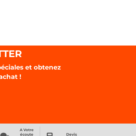
TTER
éciales et obtenez
achat !
A Votre
écoute
Devis