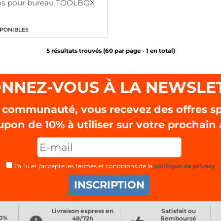
ylos pour bureau TOOLBOX
5 résultats trouvés (
60
par page -
1
en total)
NNEZ-VOUS À LA NEWSLE
 communauté, vous recevez des offres sp
upon de
10%
à utiliser sur votre prochain 
J'ai lu et j'accepte les termes et conditions de la
politique de privacy
Livraison express en
Satisfait ou
00%
48/72h
Remboursé