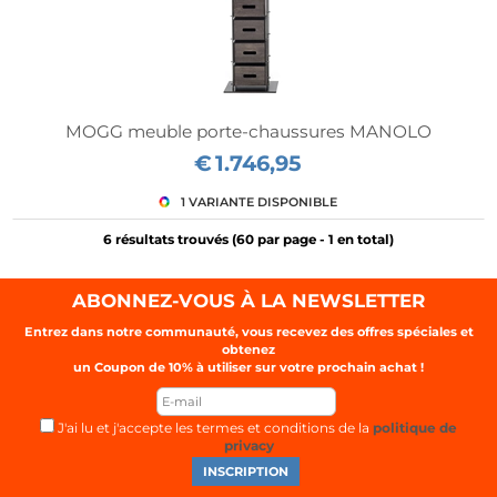
MOGG meuble porte-chaussures MANOLO
€
1.746,95
6 résultats trouvés (
60
par page -
1
en total)
ABONNEZ-VOUS À LA NEWSLETTER
Entrez dans notre communauté, vous recevez des offres spéciales et
obtenez
un Coupon de
10%
à utiliser sur votre prochain achat !
J'ai lu et j'accepte les termes et conditions de la
politique de
privacy