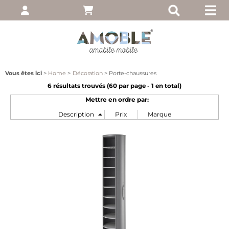
pte
 entrez votre nom
, puis cliquez sur
Vous êtes ici
Home
Décoration
Porte-chaussures
6 résultats trouvés (
60
par page -
1
en total)
Mettre en ordre par:
moi
ié?
client
 notre site, cliquez