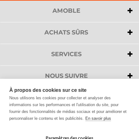
AMOBLE
>
A propos de nous
>
Privacy
ACHATS SÛRS
>
Cookies
>
Paiements
>
Service clientèle
>
Livraison
SERVICES
>
Conditions de vente
>
Service clientèle
>
Droit de rétractation
>
Demander un devis
NOUS SUIVRE
>
FAQ
À propos des cookies sur ce site
>
Accessibilité
Nous utilisons les cookies pour collecter et analyser des
informations sur les performances et l'utilisation du site, pour
fournir des fonctionnalités de médias sociaux et pour améliorer et
Tous les produits de Design, vous les trouvez sur Amoble.fr
personnaliser le contenu et les publicités.
En savoir plus
Mobilier Design, Luminaires, Décorations pour la maison et meubles de jardin.
Découvrez la vaste sélection proposée par Amoble et choisissez parmi plus de
40.000 articles.
Nouvelles tendances même pendant le
Black Friday
- Amoble: Mobilier Design,
Paramètres des cookies