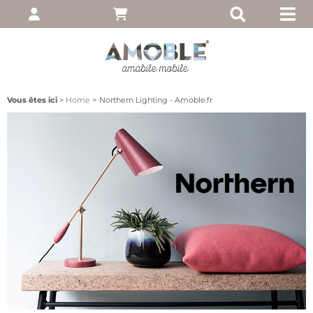
pte
 entrez votre nom
, puis cliquez sur
Vous êtes ici
Home
Northern Lighting - Amoble.fr
moi
ié?
client
 notre site, cliquez