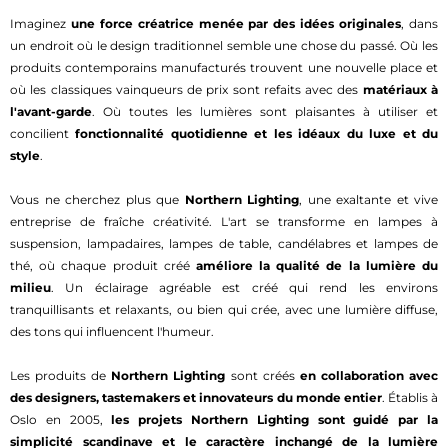
mpte"
Imaginez
une force créatrice menée par des idées originales
, dans
un endroit où le design traditionnel semble une chose du passé. Où les
produits contemporains manufacturés trouvent une nouvelle place et
où les classiques vainqueurs de prix sont refaits avec des
matériaux à
l'avant-garde
. Où toutes les lumières sont plaisantes à utiliser et
concilient
fonctionnalité quotidienne et les idéaux du luxe et du
style
.
Vous ne cherchez plus que
Northern Lighting
, une exaltante et vive
entreprise de fraîche créativité. L'art se transforme en lampes à
suspension, lampadaires, lampes de table, candélabres et lampes de
thé, où chaque produit créé
améliore la qualité de la lumière du
milieu
. Un éclairage agréable est créé qui rend les environs
tranquillisants et relaxants, ou bien qui crée, avec une lumière diffuse,
des tons qui influencent l'humeur.
Les produits de
Northern Lighting
sont créés
en collaboration avec
des designers, tastemakers et innovateurs du monde entier
. Établis à
Oslo en 2005,
les projets Northern Lighting sont guidé par la
simplicité scandinave et le caractère inchangé de la lumière